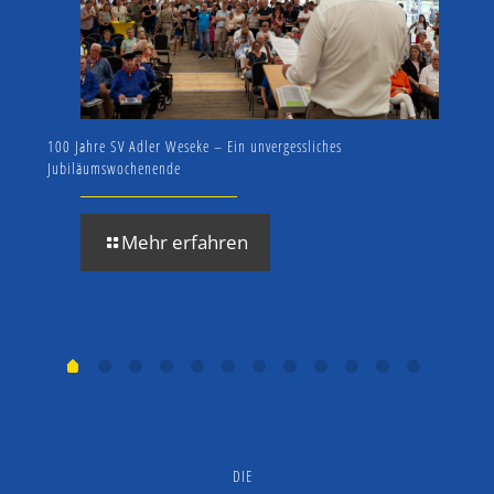
100 Jahre SV Adler Weseke – Ein unvergessliches
1000 
Jubiläumswochenende
Mehr erfahren
DIE