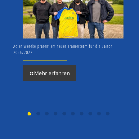
Adler Weseke präsentiert neues Trainerteam für die Saison
SV A
2026/2027
zum 
Mehr erfahren