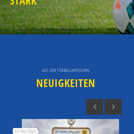
STARK
AUS DER FUßBALLABTEILUNG
NEUIGKEITEN
15. Mai 2026
11. 