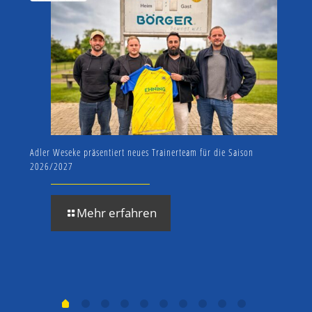
Adler Weseke präsentiert neues Trainerteam für die Saison
SV A
2026/2027
zum 
Mehr erfahren