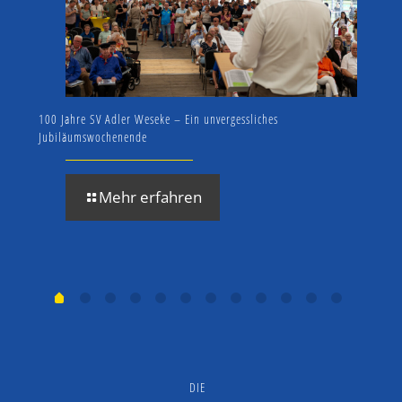
100 Jahre SV Adler Weseke – Ein unvergessliches
1000 
Jubiläumswochenende
Mehr erfahren
DIE