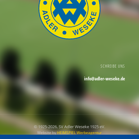
SCHREIBE UNS
info@adler-weseke.de
© 1925
-2026, SV Adler Weseke 1925 eV.
Website by
HEIMSPIEL Werbeagentur