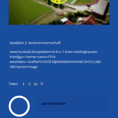
Spielplan 3. Seniorenmannschaft
www.fussball.de/spielplan/re-kl-c-1-kreis-recklinghausen-
kreisliga-c-herren-saison1516-
westfalen/-/staffel/01OVSF28JG00000AVV0AG813VS7LCAJK-
G#!/section/stage
Teilen
administrator