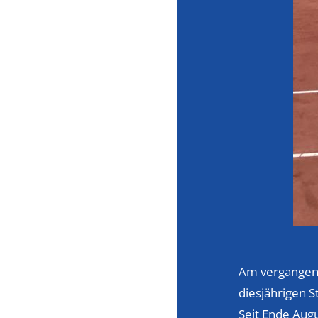
Am vergangene
diesjährigen S
Seit Ende Aug