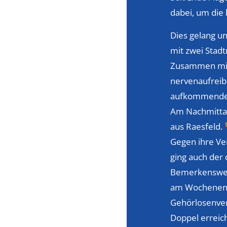
dabei, um die
Dies gelang un
mit zwei Stadt
Zusammen mit 
nervenaufreib
aufkommende 
Am Nachmittag
aus Raesfeld.
Gegen ihre Ve
ging auch der d
Bemerkenswert 
am Wochenende
Gehörlosenver
Doppel erreich