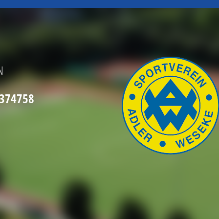
N
2374758