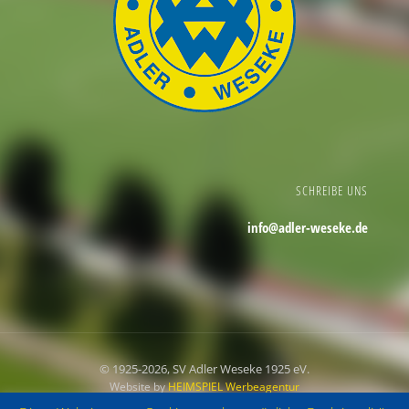
SCHREIBE UNS
info@adler-weseke.de
© 1925
-2026, SV Adler Weseke 1925 eV.
Website by
HEIMSPIEL Werbeagentur