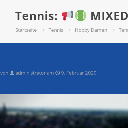
Tennis:
MIXED
Startseite
Tennis
Hobby Damen
Ten
 von
administrator
am
9. Februar 2020