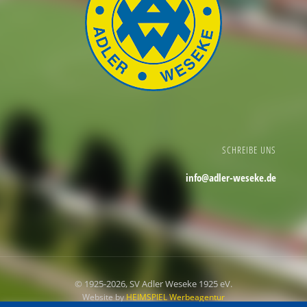
SCHREIBE UNS
info@adler-weseke.de
© 1925
-2026, SV Adler Weseke 1925 eV.
Website by
HEIMSPIEL Werbeagentur