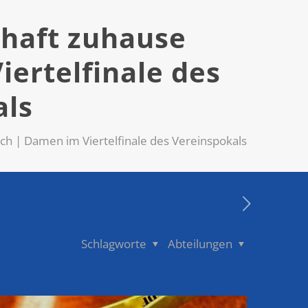
haft zuhause
iertelfinale des
als
ch | Damen im Viertelfinale des Vereinspokals
Schlagworte
Abteilungen