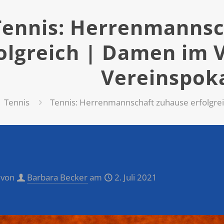
Tennis: Herrenmannsc
olgreich | Damen im V
Vereinspok
Tennis
Tennis: Herrenmannschaft zuhause erfolgrei
 von
Barbara Becker
am
2. Juli 2021