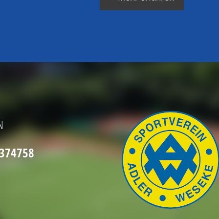
N
2374758