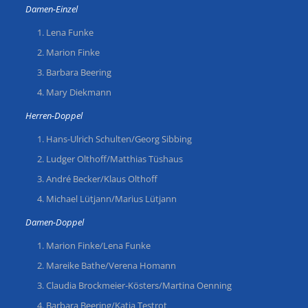
Damen-Einzel
Lena Funke
Marion Finke
Barbara Beering
Mary Diekmann
Herren-Doppel
Hans-Ulrich Schulten/Georg Sibbing
Ludger Olthoff/Matthias Tüshaus
André Becker/Klaus Olthoff
Michael Lütjann/Marius Lütjann
Damen-Doppel
Marion Finke/Lena Funke
Mareike Bathe/Verena Homann
Claudia Brockmeier-Kösters/Martina Oenning
Barbara Beering/Katja Testrot