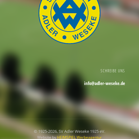
SCHREIBE UNS
info@adler-weseke.de
© 1925
-2026, SV Adler Weseke 1925 eV.
Website by
HEIMSPIEL Werbeagentur