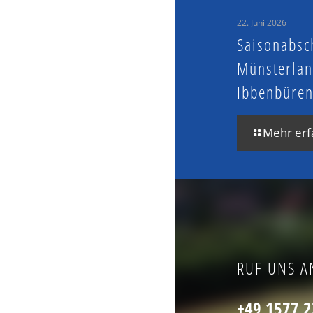
22. Juni 2026
Saisonabsc
Münsterlan
Ibbenbüre
Mehr erf
RUF UNS A
+49 1577 