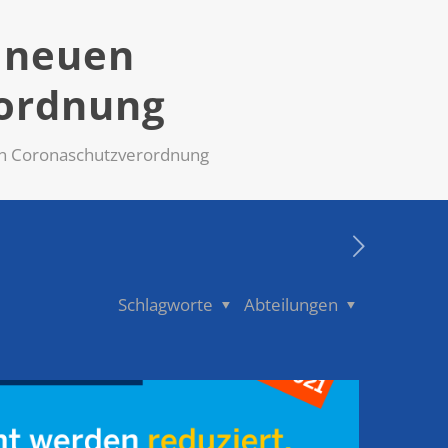
 neuen
ordnung
n Coronaschutzverordnung
Schlagworte
Abteilungen