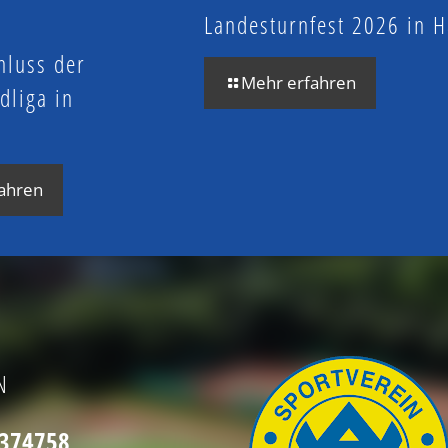
Landesturnfest 2026 in
hluss der
Mehr erfahren
dliga in
n
ahren
N
2374758