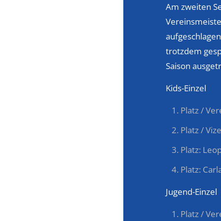
Am zweiten Se
Vereinsmeiste
aufgeschlagen
trotzdem gesp
Saison ausget
Kids-Einzel
Platz / Ve
Platz / Vi
Platz: Leo
Platz: Carl
Jugend-Einzel
Platz / Ve