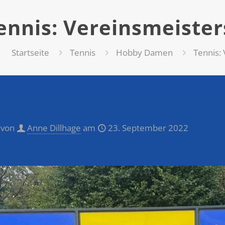
ennis: Vereinsmeister
Startseite
Tennis
Hobby Damen
Tennis:
 von
Anne Dillhage
am
23. September 2022