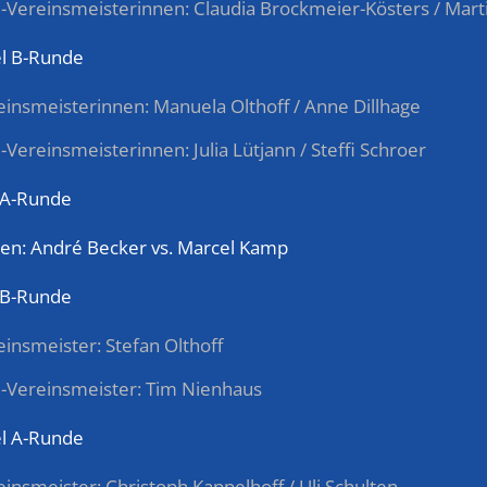
ze-Vereinsmeisterinnen: Claudia Brockmeier-Kösters / Mar
l B-Runde
reinsmeisterinnen: Manuela Olthoff / Anne Dillhage
e-Vereinsmeisterinnen: Julia Lütjann / Steffi Schroer
 A-Runde
sten: André Becker vs. Marcel Kamp
 B-Runde
reinsmeister: Stefan Olthoff
ze-Vereinsmeister: Tim Nienhaus
l A-Runde
reinsmeister: Christoph Kappelhoff / Uli Schulten