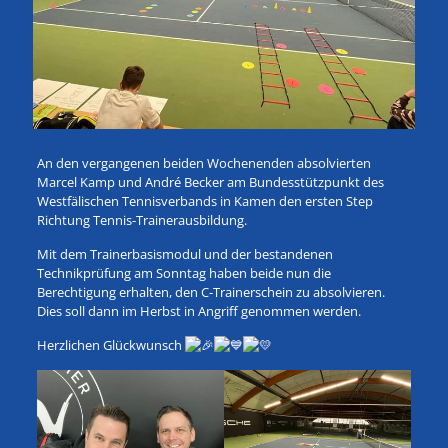
An den vergangenen beiden Wochenenden absolvierten
Marcel Kamp und André Becker am Bundesstützpunkt des
Westfälischen Tennisverbands in Kamen den ersten Step
Richtung Tennis-Trainerausbildung.
Mit dem Trainerbasismodul und der bestandenen
Technikprüfung am Sonntag haben beide nun die
Berechtigung erhalten, den C-Trainerschein zu absolvieren.
Dies soll dann im Herbst in Angriff genommen werden.
Herzlichen Glückwunsch