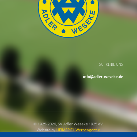
SCHREIBE UNS
info@adler-weseke.de
© 1925
-2026, SV Adler Weseke 1925 eV.
Website by
HEIMSPIEL Werbeagentur