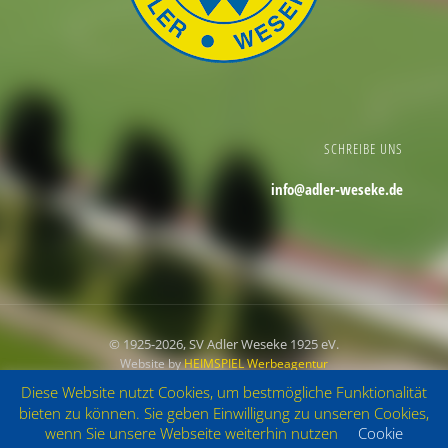
SCHREIBE UNS
info@adler-weseke.de
© 1925
-2026, SV Adler Weseke 1925 eV.
Website by
HEIMSPIEL Werbeagentur
Diese Website nutzt Cookies, um bestmögliche Funktionalität
Impressum
Datenschutz
bieten zu können. Sie geben Einwilligung zu unseren Cookies,
wenn Sie unsere Webseite weiterhin nutzen
Cookie