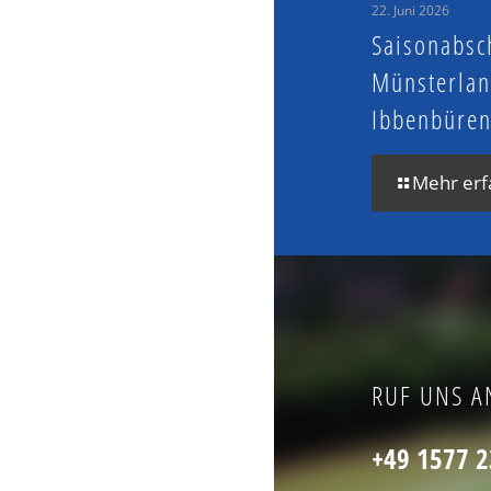
22. Juni 2026
Saisonabsc
Münsterlan
Ibbenbüre
Mehr erf
RUF UNS A
+49 1577 