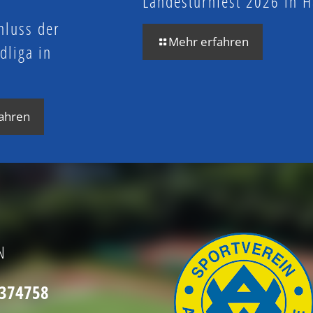
Landesturnfest 2026 in
hluss der
Mehr erfahren
dliga in
n
ahren
N
2374758