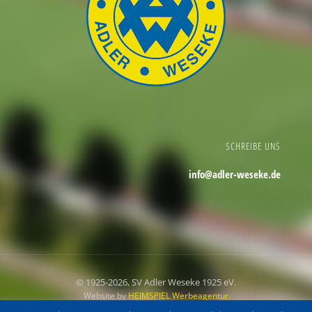
SCHREIBE UNS
info@adler-weseke.de
© 1925
-2026, SV Adler Weseke 1925 eV.
Website by
HEIMSPIEL Werbeagentur