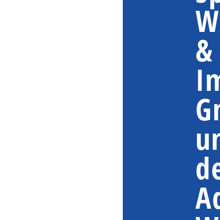
W
&
I
G
u
d
A