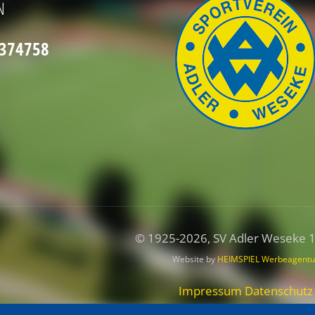
N
2374758
© 1925
-2026, SV Adler Weseke 
Website by
HEIMSPIEL Werbeagentu
Impressum
Datenschutz