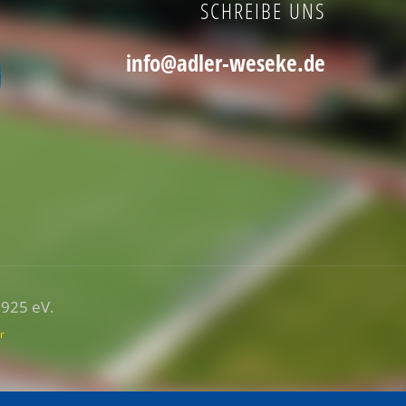
SCHREIBE UNS
info@adler-weseke.de
1925 eV.
r