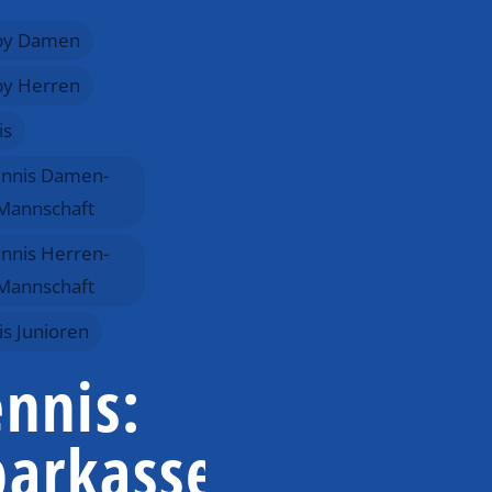
by Damen
y Herren
is
nnis Damen-
Mannschaft
nnis Herren-
Mannschaft
is Junioren
ennis:
parkasse