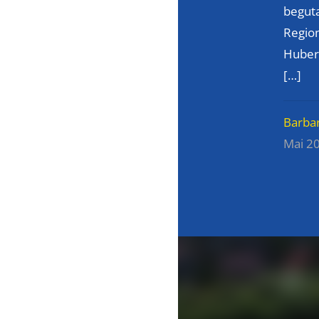
beguta
Region
Huber
[…]
Barba
Mai 2