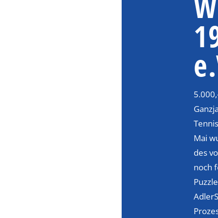
W
1
e.
5.000,
Ganzj
Tennis
Mai w
des vo
noch 
Puzzle
Adler
Proze