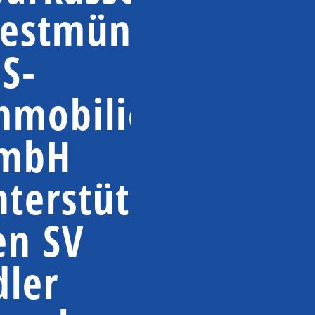
estmünsterland
 S-
mmobilien
mbH
nterstützen
en SV
dler