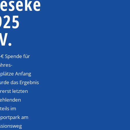
eseke
925
V.
-€ Spende für
ahres-
plätze Anfang
urde das Ergebnis
rerst letzten
fehlenden
teils im
Sportpark am
ssionsweg