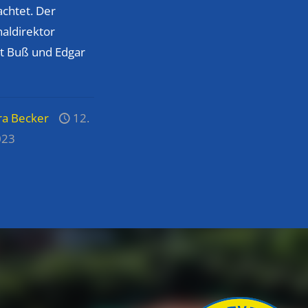
chtet. Der
aldirektor
t Buß und Edgar
ra Becker
12.
023