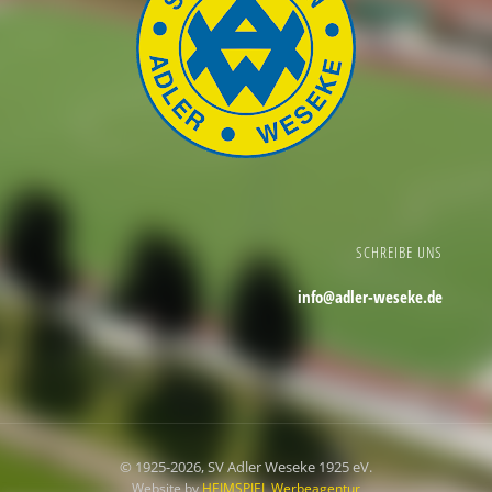
SCHREIBE UNS
info@adler-weseke.de
© 1925
-2026, SV Adler Weseke 1925 eV.
Website by
HEIMSPIEL Werbeagentur