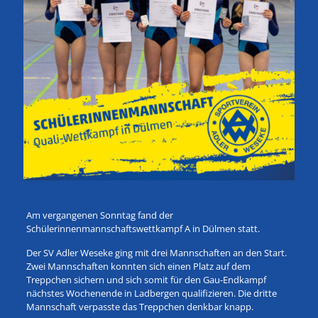
Am vergangenen Sonntag fand der
Schülerinnenmannschaftswettkampf A in Dülmen statt.
Der SV Adler Weseke ging mit drei Mannschaften an den Start.
Zwei Mannschaften konnten sich einen Platz auf dem
Treppchen sichern und sich somit für den Gau-Endkampf
nächstes Wochenende in Ladbergen qualifizieren. Die dritte
Mannschaft verpasste das Treppchen denkbar knapp.