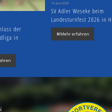
14. Juni 2026
SV Adler Weseke beim
Landesturnfest 2026 in
hluss der
Mehr erfahren
dliga in
n
ahren
N