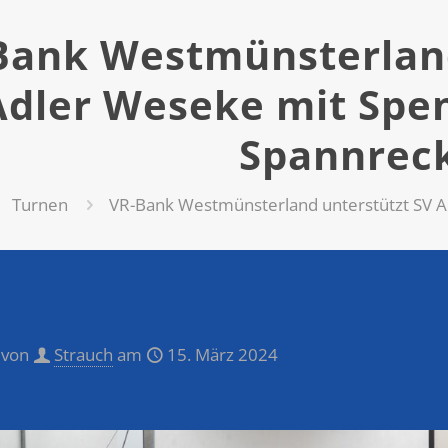
Bank Westmünsterland
Adler Weseke mit Spe
Spannrec
Turnen
VR-Bank Westmünsterland unterstützt SV A
 von
Strauch
am
15. März 2024