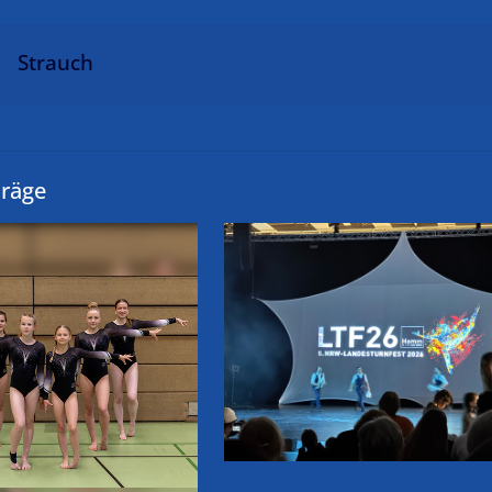
Strauch
träge