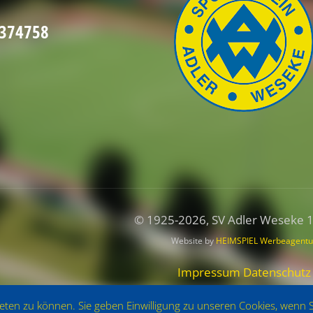
2374758
© 1925
-2026, SV Adler Weseke 
Website by
HEIMSPIEL Werbeagentu
Impressum
Datenschutz
ieten zu können. Sie geben Einwilligung zu unseren Cookies, wenn 