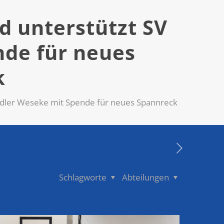
 unterstützt SV
nde für neues
k
dler Weseke mit Spende für neues Spannreck
Schlagworte
Abteilungen