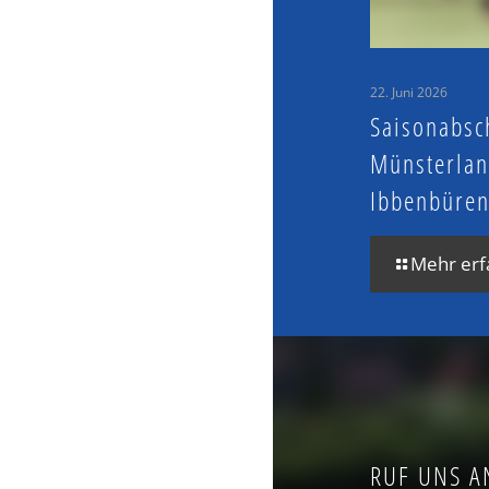
22. Juni 2026
Saisonabsc
Münsterlan
Ibbenbüre
Mehr erf
RUF UNS A