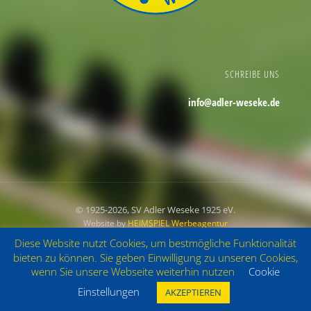
SCHREIBE UNS
info@adler-weseke.de
© 1925
-2026, SV Adler Weseke 1925 eV.
Website by
HEIMSPIEL Werbeagentur
Diese Website nutzt Cookies, um bestmögliche Funktionalität
Impressum
Datenschutz
bieten zu können. Sie geben Einwilligung zu unseren Cookies,
wenn Sie unsere Webseite weiterhin nutzen
Cookie
Einstellungen
AKZEPTIEREN