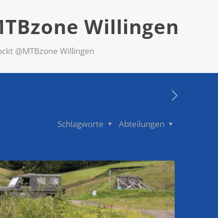
MTBzone Willingen
ockt @MTBzone Willingen
Schlagworte
Abteilungen