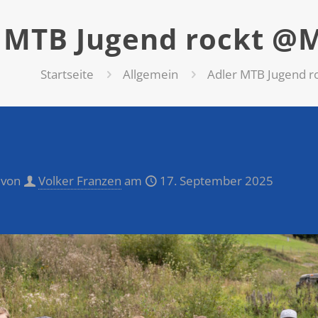
 MTB Jugend rockt @
Startseite
Allgemein
Adler MTB Jugend r
 von
Volker Franzen
am
17. September 2025