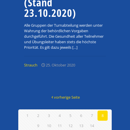
(Stand
23.10.2020)
Alle Gruppen der Turnabteilung werden unter
Wahrung der behördlichen Vorgaben
durchgeführt. Die Gesundheit aller Teilnehmer
und Übungsleiter haben stets die höchste
Priorität. Es gilt dazu jeweils
[…]
Strauch
25. Oktober 2020
vorherige Seite
1
2
3
4
5
6
7
8
9
10
11
12
13
14