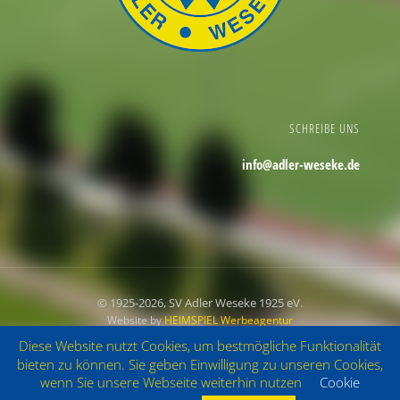
SCHREIBE UNS
info@adler-weseke.de
© 1925
-2026, SV Adler Weseke 1925 eV.
Website by
HEIMSPIEL Werbeagentur
Diese Website nutzt Cookies, um bestmögliche Funktionalität
Impressum
Datenschutz
bieten zu können. Sie geben Einwilligung zu unseren Cookies,
wenn Sie unsere Webseite weiterhin nutzen
Cookie